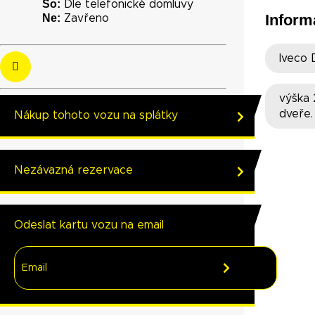
So:
Dle telefonické domluvy
Inform
Ne:
Zavřeno
Iveco 
výška 
dveře.
Nákup tohoto vozu na splátky
Nezávazná rezervace
Odeslat kartu vozu na email