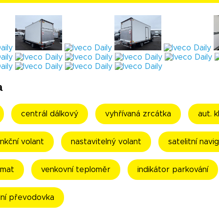
a
centrál dálkový
vyhřívaná zrcátka
aut. 
unkční volant
nastavitelný volant
satelitní navi
mat
venkovní teploměr
indikátor parkování
lní převodovka