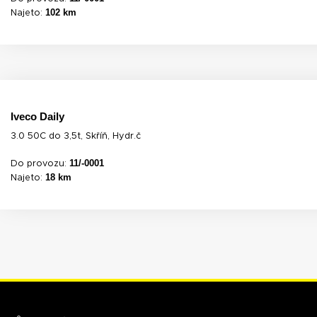
102 km
Najeto:
Iveco Daily
3.0 50C do 3,5t, Skříň, Hydr.č
11/-0001
Do provozu:
18 km
Najeto: