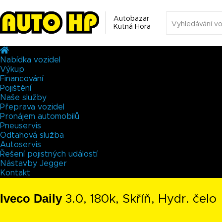
Autobazar
Kutná Hora
Nabídka vozidel
Výkup
Financování
Pojištění
Naše služby
Přeprava vozidel
Pronájem automobilů
Pneuservis
Odtahová služba
Autoservis
Řešení pojistných událostí
Nástavby Jegger
Kontakt
Iveco Daily
3.0, 180k, Skříň, Hydr. čelo