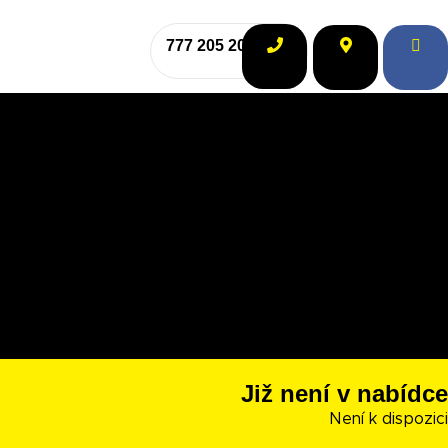
777 205 208
Již není v nabídce
Není k dispozici