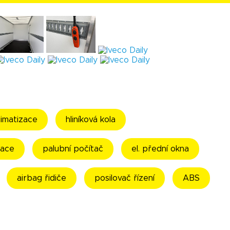
klimatizace
hliníková kola
gace
palubní počítač
el. přední okna
airbag řidiče
posilovač řízení
ABS