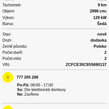
Tachometr:
9 km
Objem:
2998 cm
3
Výkon:
129 kW
Barva:
Šedá
Stav:
nové
Druh:
dodavka
Země původu:
Polsko
Počet dveří:
2
Počet míst:
2
VIN:
ZCFCE35C9S5690137
777 205 208
Po-Pá:
08:00 - 17:00
So:
Dle telefonické domluvy
Ne:
Zavřeno