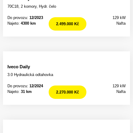
70C18, 2 komory, Hydr. čelo
Do provozu:
12/2023
129 kW
Najeto:
4300 km
Nafta
2.499.000 Kč
Iveco Daily
3.0 Hydraulická odtahovka
Do provozu:
12/2024
129 kW
Najeto:
31 km
Nafta
2.270.000 Kč