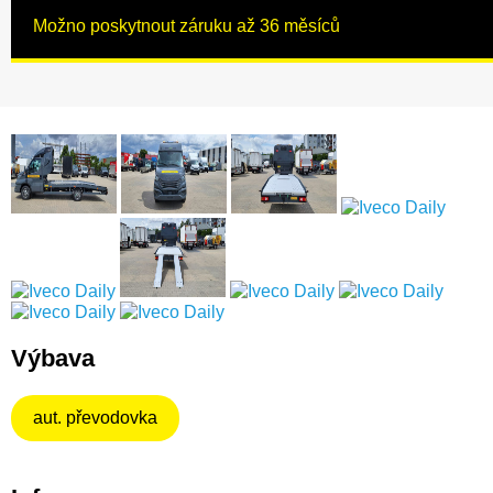
Možno poskytnout záruku až 36 měsíců
Výbava
aut. převodovka