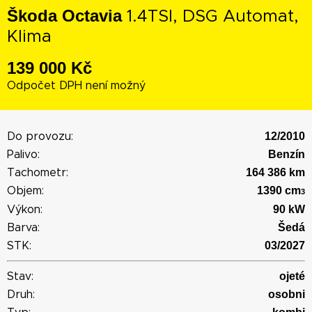
Škoda Octavia
1.4TSI, DSG Automat,
Klima
139 000 Kč
Odpočet DPH není možný
12/2010
Do provozu:
Benzín
Palivo:
164 386 km
Tachometr:
1390 cm
Objem:
3
90 kW
Výkon:
Šedá
Barva:
03/2027
STK:
ojeté
Stav:
osobni
Druh: