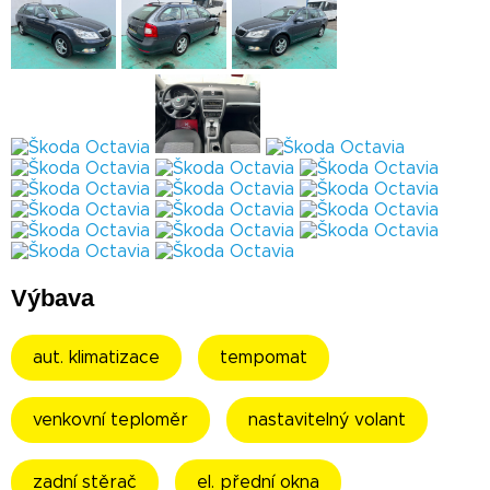
Výbava
aut. klimatizace
tempomat
venkovní teploměr
nastavitelný volant
zadní stěrač
el. přední okna