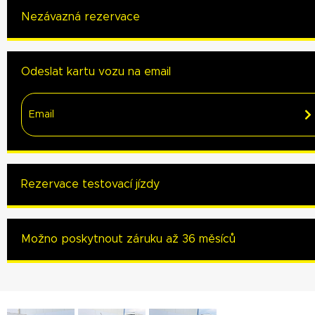
Nezávazná rezervace
Odeslat kartu vozu na email
Rezervace testovací jízdy
Možno poskytnout záruku až 36 měsíců