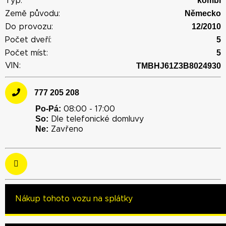
kombi
Typ:
Německo
Země původu:
12/2010
Do provozu:
5
Počet dveří:
5
Počet míst:
VIN:
TMBHJ61Z3B8024930
777 205 208
Po-Pá:
08:00 - 17:00
So:
Dle telefonické domluvy
Ne:
Zavřeno
Nákup tohoto vozu na splátky