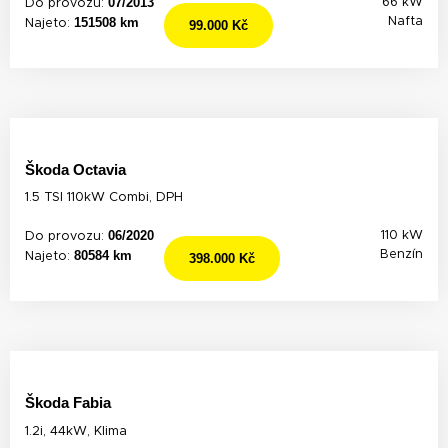
07/2013
66 kW
Do provozu:
151508 km
Nafta
Najeto:
99.000 Kč
Škoda Octavia
1.5 TSI 110kW Combi, DPH
06/2020
110 kW
Do provozu:
80584 km
Benzín
Najeto:
398.000 Kč
Škoda Fabia
1.2i, 44kW, Klima