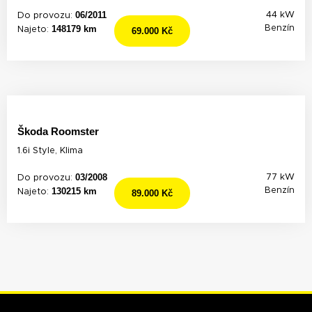
06/2011
44 kW
Do provozu:
148179 km
Benzín
Najeto:
69.000 Kč
Škoda Roomster
1.6i Style, Klima
03/2008
77 kW
Do provozu:
130215 km
Benzín
Najeto:
89.000 Kč