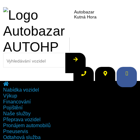
Autobazar
Kutná Hora
Nabídka vozidel
Výkup
Financování
Pojištění
Naše služby
Přeprava vozidel
Pronájem automobilů
Pneuservis
Odtahová služba