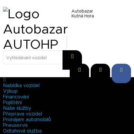
Autobazar
Kutná Hora
Nabídka vozidel
Výkup
Financování
Pojištění
Naše služby
Přeprava vozidel
Pronájem automobilů
Pneuservis
Odtahová služba