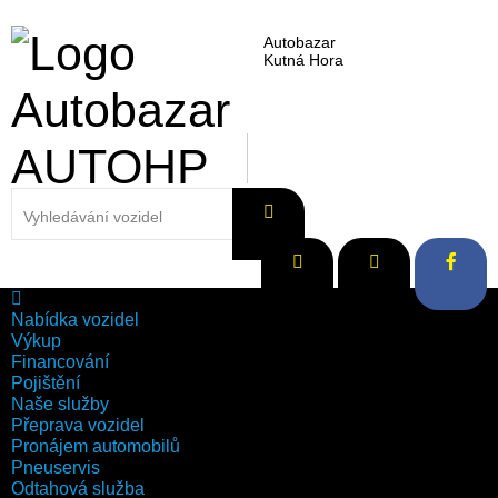
Autobazar
Kutná Hora
Nabídka vozidel
Výkup
Financování
Pojištění
Naše služby
Přeprava vozidel
Pronájem automobilů
Pneuservis
Odtahová služba