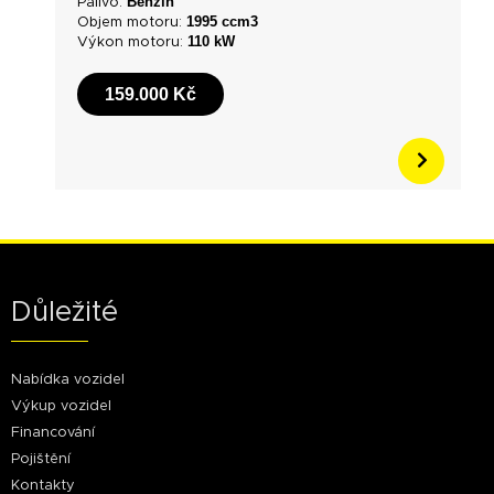
Benzín
Palivo:
1995 ccm3
Objem motoru:
110 kW
Výkon motoru:
159.000 Kč
Důležité
Nabídka vozidel
Výkup vozidel
Financování
Pojištění
Kontakty