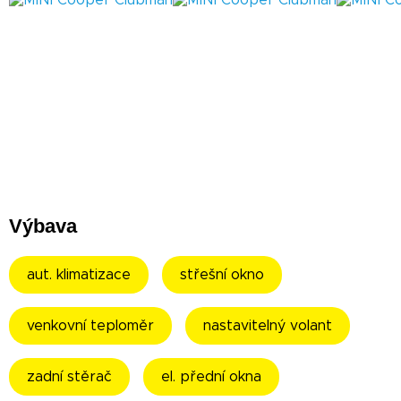
Výbava
aut. klimatizace
střešní okno
venkovní teploměr
nastavitelný volant
zadní stěrač
el. přední okna