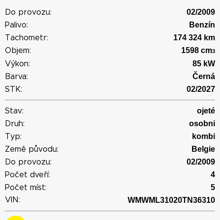
02/2009
Do provozu:
Benzín
Palivo:
174 324 km
Tachometr:
1598 cm
Objem:
3
85 kW
Výkon:
Černá
Barva:
02/2027
STK:
ojeté
Stav:
osobni
Druh:
kombi
Typ:
Belgie
Země původu:
02/2009
Do provozu:
4
Počet dveří:
5
Počet míst:
VIN:
WMWML31020TN36310