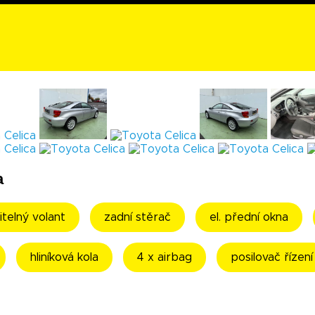
a
itelný volant
zadní stěrač
el. přední okna
hliníková kola
4 x airbag
posilovač řízení