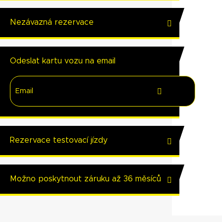
Nezávazná rezervace
Odeslat kartu vozu na email
Rezervace testovací jízdy
Možno poskytnout záruku až 36 měsíců