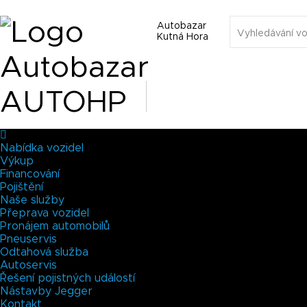
Autobazar
Kutná Hora
Nabídka vozidel
Výkup
Financování
Pojištění
Naše služby
Přeprava vozidel
Pronájem automobilů
Pneuservis
Odtahová služba
Autoservis
Řešení pojistných událostí
Nástavby Jegger
Kontakt