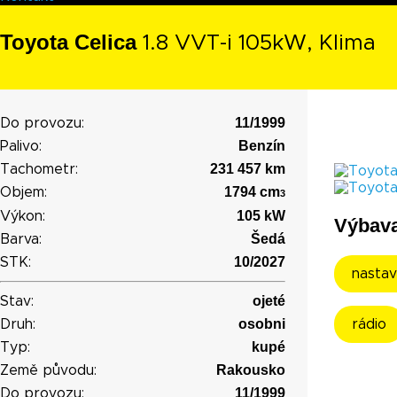
Toyota Celica
1.8 VVT-i 105kW, Klima
11/1999
Do provozu:
Benzín
Palivo:
231 457 km
Tachometr:
1794 cm
Objem:
3
105 kW
Výkon:
Výbav
Šedá
Barva:
10/2027
STK:
nastav
ojeté
Stav:
osobni
Druh:
rádio
kupé
Typ:
Rakousko
Země původu:
11/1999
Do provozu: