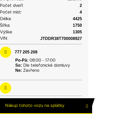
2
Počet dveří:
4
Počet míst:
4425
Délka:
1750
Šířka:
1305
Výška:
VIN:
JTDDR38T700008927
777 205 208
Po-Pá:
08:00 - 17:00
So:
Dle telefonické domluvy
Ne:
Zavřeno
Nákup tohoto vozu na splátky